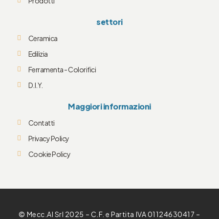
Prodotti
settori
Ceramica
Edilizia
Ferramenta - Colorifici
D.I.Y.
Maggiori informazioni
Contatti
Privacy Policy
Cookie Policy
© Mecc.Al Srl 2025 – C.F. e Partita IVA 01124630417 –