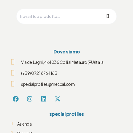
Dove siamo
Via dei Laghi, 4 61036 Colli al Metauro (PU) Italia
(+39) 0721 8764163
specialprofiles@meccal.com
special profiles
Azienda