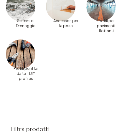
Sistemi di
Accessori per
Profili per
Drenaggio
la posa
pavimenti
flottanti
Profili per il fai
da te – DIY
profiles
Filtra prodotti