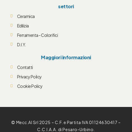
settori
Ceramica
Edilizia
Ferramenta - Colorifici
D.I.Y.
Maggiori informazioni
Contatti
Privacy Policy
Cookie Policy
© Mecc.Al Srl 2025 – C.F. e Partita IVA 01124630417 –
C.C.I.A.A. di Pesaro-Urbino.