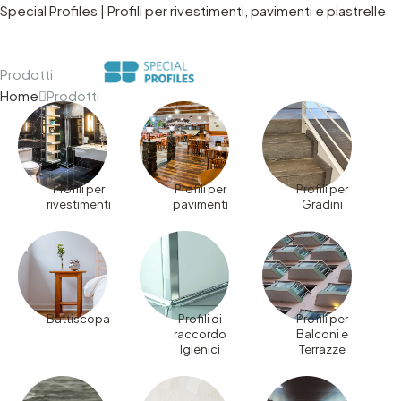
Special Profiles | Profili per rivestimenti, pavimenti e piastrelle
Azienda del gruppo Mecc.Al
Prodotti
Home
Prodotti
Profili per
Profili per
Profili per
rivestimenti
pavimenti
Gradini
Battiscopa
Profili di
Profili per
raccordo
Balconi e
Igienici
Terrazze