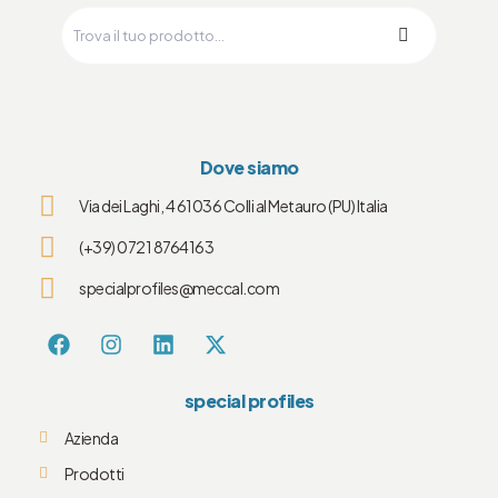
Dove siamo
Via dei Laghi, 4 61036 Colli al Metauro (PU) Italia
(+39) 0721 8764163
specialprofiles@meccal.com
special profiles
Azienda
Prodotti