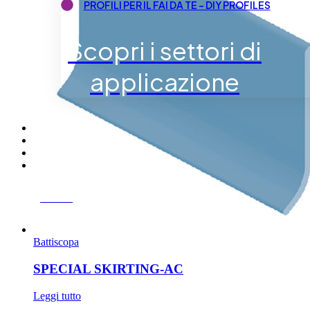
PROFILI PER IL FAI DA TE – DIY PROFILES
Scopri i settori di
applicazione
Cerca...
Battiscopa
SPECIAL SKIRTING-AC
Leggi tutto