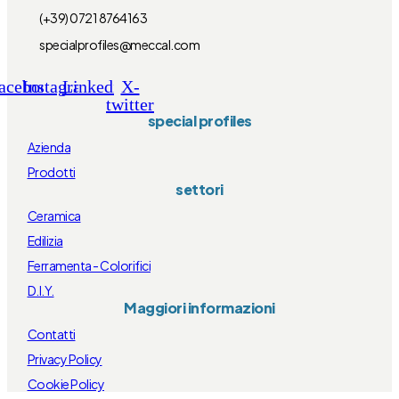
(+39) 0721 8764163
specialprofiles@meccal.com
acebook
Instagram
Linkedin
X-
twitter
special profiles
Azienda
Prodotti
settori
Ceramica
Edilizia
Ferramenta - Colorifici
D.I.Y.
Maggiori informazioni
Contatti
Privacy Policy
Cookie Policy