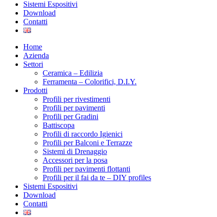
Sistemi Espositivi
Download
Contatti
Home
Azienda
Settori
Ceramica – Edilizia
Ferramenta – Colorifici, D.I.Y.
Prodotti
Profili per rivestimenti
Profili per pavimenti
Profili per Gradini
Battiscopa
Profili di raccordo Igienici
Profili per Balconi e Terrazze
Sistemi di Drenaggio
Accessori per la posa
Profili per pavimenti flottanti
Profili per il fai da te – DIY profiles
Sistemi Espositivi
Download
Contatti