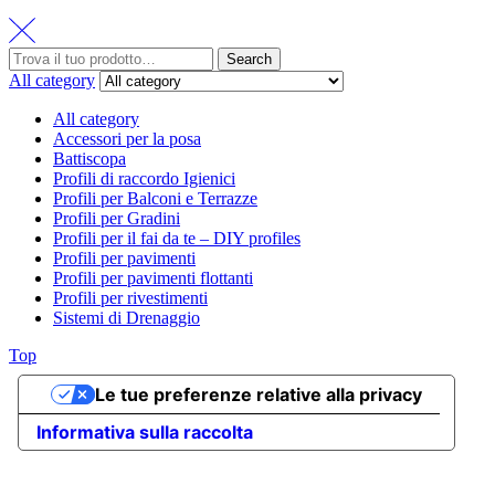
Search
Search
for:
All category
All category
Accessori per la posa
Battiscopa
Profili di raccordo Igienici
Profili per Balconi e Terrazze
Profili per Gradini
Profili per il fai da te – DIY profiles
Profili per pavimenti
Profili per pavimenti flottanti
Profili per rivestimenti
Sistemi di Drenaggio
Top
Le tue preferenze relative alla privacy
Informativa sulla raccolta