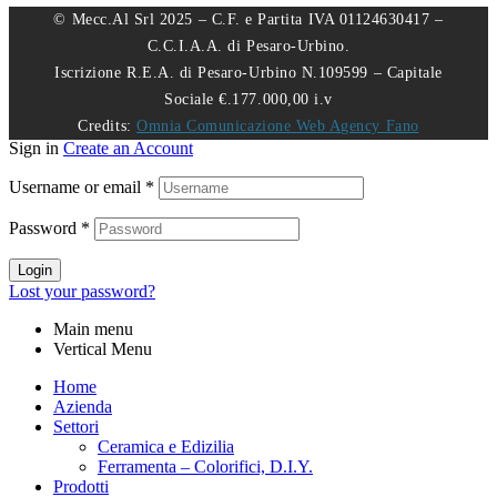
© Mecc.Al Srl 2025 – C.F. e Partita IVA 01124630417 –
C.C.I.A.A. di Pesaro-Urbino.
Iscrizione R.E.A. di Pesaro-Urbino N.109599 – Capitale
Sociale €.177.000,00 i.v
Credits:
Omnia Comunicazione Web Agency Fano
Sign in
Create an Account
Username or email
*
Password
*
Login
Lost your password?
Main menu
Vertical Menu
Home
Azienda
Settori
Ceramica e Edizilia
Ferramenta – Colorifici, D.I.Y.
Prodotti