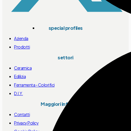
special profiles
Azienda
Prodotti
settori
Ceramica
Edilizia
Ferramenta - Colorifici
D.I.Y.
Maggiori informazioni
Contatti
Privacy Policy