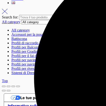
Search for:
Search
All category
All category
Accessori per la posa
Battiscopa
Profili di raccordo Igienici
Profili per Balconi e Terrazze
Profili per Gradini
Profili per il fai da te – DIY profiles
Profili per pavimenti
Profili per pavimenti flottanti
Profili per rivestimenti
Sistemi di Drenaggio
Top
Le tue preferenze relative alla privacy
Informativa sulla raccolta