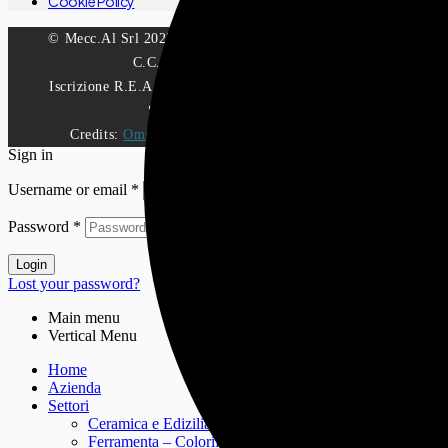
Cookie Policy
© Mecc.Al Srl 2025 – C.F. e Partita IVA 01124630417 –
C.C.I.A.A. di Pesaro-Urbino.
Iscrizione R.E.A. di Pesaro-Urbino N.109599 – Capitale
Sociale €.177.000,00 i.v
Credits:
Omnia Comunicazione Web Agency Fano
Sign in
Create an Account
Username or email
*
Password
*
Login
Lost your password?
Main menu
Vertical Menu
Home
Azienda
Settori
Ceramica e Edizilia
Ferramenta – Colorifici, D.I.Y.