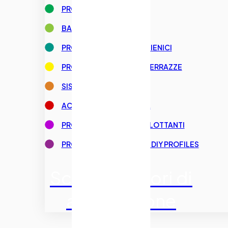
PROFILI PER GRADINI
BATTISCOPA
PROFILI DI RACCORDO IGIENICI
PROFILI PER BALCONI E TERRAZZE
SISTEMI DI DRENAGGIO
ACCESSORI PER LA POSA
PROFILI PER PAVIMENTI FLOTTANTI
PROFILI PER IL FAI DA TE – DIY PROFILES
Scopri i settori di
applicazione