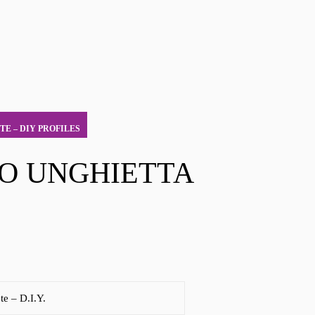
 TE – DIY PROFILES
LO UNGHIETTA
 te – D.I.Y.