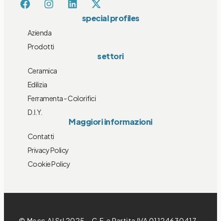
special profiles
Azienda
Prodotti
settori
Ceramica
Edilizia
Ferramenta - Colorifici
D.I.Y.
Maggiori informazioni
Contatti
Privacy Policy
Cookie Policy
© Mecc.Al Srl 2025 – C.F. e Partita IVA 01124630417 –