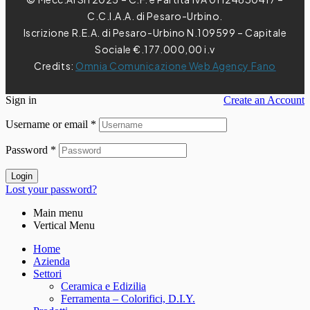
C.C.I.A.A. di Pesaro-Urbino.
Iscrizione R.E.A. di Pesaro-Urbino N.109599 – Capitale
Sociale €.177.000,00 i.v
Credits:
Omnia Comunicazione Web Agency Fano
Sign in
Create an Account
Username or email
*
Password
*
Login
Lost your password?
Main menu
Vertical Menu
Home
Azienda
Settori
Ceramica e Edizilia
Ferramenta – Colorifici, D.I.Y.