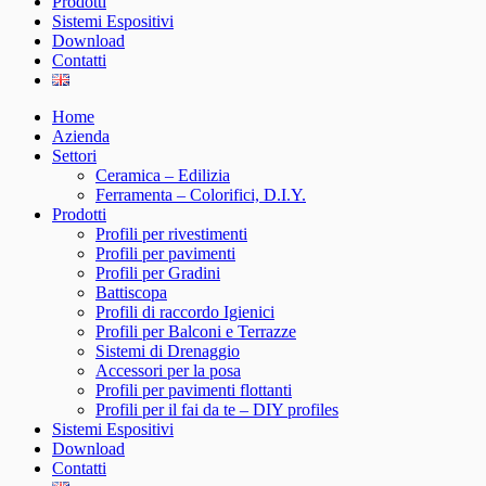
Prodotti
Sistemi Espositivi
Download
Contatti
Home
Azienda
Settori
Ceramica – Edilizia
Ferramenta – Colorifici, D.I.Y.
Prodotti
Profili per rivestimenti
Profili per pavimenti
Profili per Gradini
Battiscopa
Profili di raccordo Igienici
Profili per Balconi e Terrazze
Sistemi di Drenaggio
Accessori per la posa
Profili per pavimenti flottanti
Profili per il fai da te – DIY profiles
Sistemi Espositivi
Download
Contatti