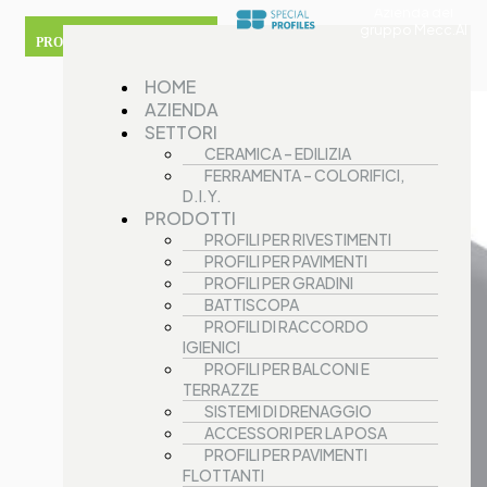
Azienda del
gruppo Mecc.Al
PROFILI PER BATTISCOPA
HOME
AZIENDA
SETTORI
CERAMICA – EDILIZIA
FERRAMENTA – COLORIFICI,
D.I.Y.
PRODOTTI
PROFILI PER RIVESTIMENTI
PROFILI PER PAVIMENTI
PROFILI PER GRADINI
BATTISCOPA
PROFILI DI RACCORDO
IGIENICI
PROFILI PER BALCONI E
TERRAZZE
SISTEMI DI DRENAGGIO
ACCESSORI PER LA POSA
PROFILI PER PAVIMENTI
FLOTTANTI