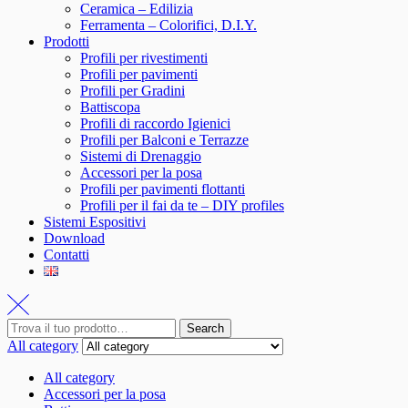
Ceramica – Edilizia
Ferramenta – Colorifici, D.I.Y.
Prodotti
Profili per rivestimenti
Profili per pavimenti
Profili per Gradini
Battiscopa
Profili di raccordo Igienici
Profili per Balconi e Terrazze
Sistemi di Drenaggio
Accessori per la posa
Profili per pavimenti flottanti
Profili per il fai da te – DIY profiles
Sistemi Espositivi
Download
Contatti
Search
All category
All category
Accessori per la posa