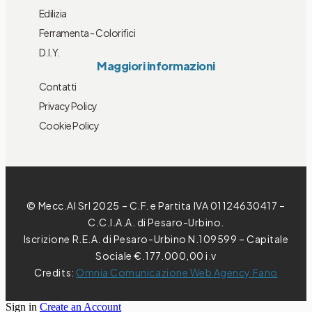
Edilizia
Ferramenta - Colorifici
D.I.Y.
Maggiori informazioni
Contatti
Privacy Policy
Cookie Policy
© Mecc.Al Srl 2025 – C.F. e Partita IVA 01124630417 –
C.C.I.A.A. di Pesaro-Urbino.
Iscrizione R.E.A. di Pesaro-Urbino N.109599 – Capitale
Sociale €.177.000,00 i.v
Credits:
Omnia Comunicazione Web Agency Fano
Sign in
Create an Account