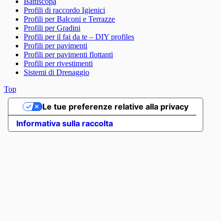
Battiscopa
Profili di raccordo Igienici
Profili per Balconi e Terrazze
Profili per Gradini
Profili per il fai da te – DIY profiles
Profili per pavimenti
Profili per pavimenti flottanti
Profili per rivestimenti
Sistemi di Drenaggio
Top
Le tue preferenze relative alla privacy
Informativa sulla raccolta