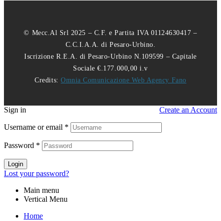
© Mecc.Al Srl 2025 – C.F. e Partita IVA 01124630417 –
C.C.I.A.A. di Pesaro-Urbino.
Iscrizione R.E.A. di Pesaro-Urbino N.109599 – Capitale
Sociale €.177.000,00 i.v
Credits:
Omnia Comunicazione Web Agency Fano
Sign in
Create an Account
Username or email
*
Password
*
Login
Lost your password?
Main menu
Vertical Menu
Home