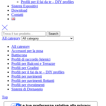
Profili per il fai da te – DIY profiles
Sistemi Espositivi
Download
Contatti
Search
All category
All category
Accessori per la posa
Battiscopa
Profili di raccordo Igienici
Profili per Balconi e Terrazze
Profili per Gradini
Profili per il fai da te – DIY profiles
Profili per pavimenti
Profili per pavimenti flottanti
Profili per rivestimenti
Sistemi di Drenaggio
Top
Le tue preferenze relative alla privacy