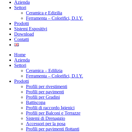
Azienda
Settori
Ceramica e Edizilia
Ferramenta – Colorifici, D.I.Y.
Prodotti
Sistemi Espositivi
Download
Contatti
Home
Azienda
Settori
Ceramica – Edilizia
Ferramenta – Colorifici, D.I.Y.
Prodotti
Profili per rivestimenti
Profili per pavimenti
Profili per Gradini
Battiscopa
Profili di raccordo Igienici
Profili per Balconi e Terrazze
Sistemi di Drenaggio
Accessori per la posa
Profili per pavimenti flottanti